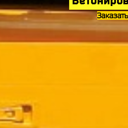
Бетониров
Заказат